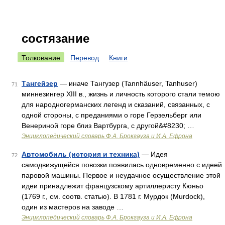
состязание
Толкование
Перевод
Книги
Тангейзер
— иначе Тангузер (Tannhäuser, Tanhuser)
71
миннезингер XIII в., жизнь и личность которого стали темою
для народногерманских легенд и сказаний, связанных, с
одной стороны, с преданиями о горе Герзельберг или
Венериной горе близ Вартбурга, с другой&#8230; …
Энциклопедический словарь Ф.А. Брокгауза и И.А. Ефрона
Автомобиль (история и техника)
— Идея
72
самодвижущейся повозки появилась одновременно с идеей
паровой машины. Первое и неудачное осуществление этой
идеи принадлежит французскому артиллеристу Кюньо
(1769 г., см. соотв. статью). В 1781 г. Мурдок (Murdock),
один из мастеров на заводе …
Энциклопедический словарь Ф.А. Брокгауза и И.А. Ефрона