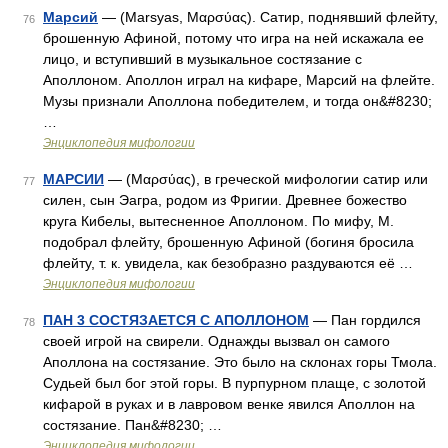
Марсий
— (Marsyas, Μαρσύας). Сатир, поднявший флейту,
76
брошенную Афиной, потому что игра на ней искажала ее
лицо, и вступивший в музыкальное состязание с
Аполлоном. Аполлон играл на кифаре, Марсий на флейте.
Музы признали Аполлона победителем, и тогда он&#8230;
…
Энциклопедия мифологии
МАРСИИ
— (Μαρσύας), в греческой мифологии сатир или
77
силен, сын Эагра, родом из Фригии. Древнее божество
круга Кибелы, вытесненное Аполлоном. По мифу, М.
подобрал флейту, брошенную Афиной (богиня бросила
флейту, т. к. увидела, как безобразно раздуваются её …
Энциклопедия мифологии
ПАН 3 СОСТЯЗАЕТСЯ С АПОЛЛОНОМ
— Пан гордился
78
своей игрой на свирели. Однажды вызвал он самого
Аполлона на состязание. Это было на склонах горы Тмола.
Судьей был бог этой горы. В пурпурном плаще, с золотой
кифарой в руках и в лавровом венке явился Аполлон на
состязание. Пан&#8230; …
Энциклопедия мифологии