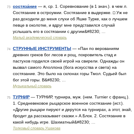
состяза́ние
— я, ср. 1. Соревнование (в 1 знач.). в чем л.
73
Состязание в остроумии. Состязание в выдержке. □ Уж не
раз доходили до меня слухи об Яшке Турке, как о лучшем
певце в околотке, и вдруг мне представился случай
услышать его в состязании с другим&#8230; …
Малый академический словарь
СТРУННЫЕ ИНСТРУМЕНТЫ
— «Пан по верованиям
74
древних греков бог лесов и рощ, покровитель стад и
пастухов гордился своей игрой на свирели. Однажды он
вызвал самого Аполлона (бога искусства и света) на
состязание. Это было на склонах горы Тмол. Судьей был
бог этой горы. В&#8230; …
Музыкальный словарь
ТУРНИР
— ТУРНИР, турнира, муж. (нем. Turnier с франц.).
75
1. Средневековое рыцарское военное состязание (ист.).
«Другие рыцари пируют и дерутся на турнирах, а этот, знай,
бродит да рассказывает сказки.» А.Блок. 2. Состязание в
какой нибудь игре. Шахматный&#8230; …
Толковый словарь Ушакова