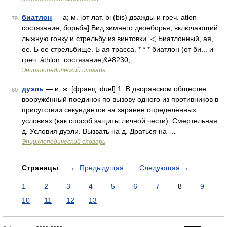
биатлон
— а; м. [от лат. bi (bis) дважды и греч. atlon
79
состязание, борьба] Вид зимнего двоеборья, включающий
лыжную гонку и стрельбу из винтовки. ◁ Биатлонный, ая,
ое. Б ое стрельбище. Б ая трасса. * * * биатлон (от би... и
греч. áthlon состязание,&#8230; …
Энциклопедический словарь
дуэль
— и; ж. [франц. duel] 1. В дворянском обществе:
80
вооружённый поединок по вызову одного из противников в
присутствии секундантов на заранее определённых
условиях (как способ защиты личной чести). Смертельная
д. Условия дуэли. Вызвать на д. Драться на …
Энциклопедический словарь
Страницы
←
Предыдущая
Следующая
→
1
2
3
4
5
6
7
8
9
10
11
12
13